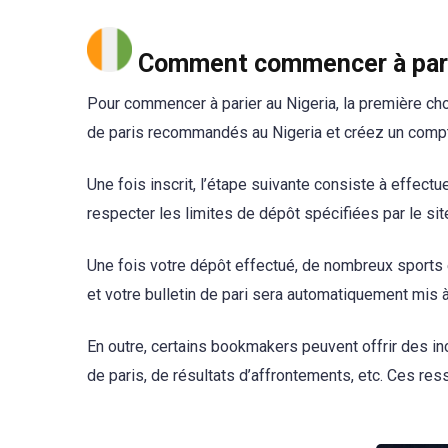
Comment commencer à parie
Pour commencer à parier au Nigeria, la première cho
de paris recommandés au Nigeria et créez un comp
Une fois inscrit, l’étape suivante consiste à effect
respecter les limites de dépôt spécifiées par le site
Une fois votre dépôt effectué, de nombreux sport
et votre bulletin de pari sera automatiquement mis à 
En outre, certains bookmakers peuvent offrir des inc
de paris, de résultats d’affrontements, etc. Ces re