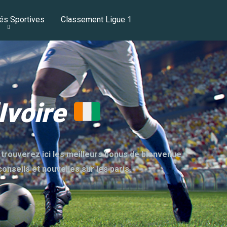
tés Sportives
Classement Ligue 1
Ivoire
trouverez ici les meilleurs bonus de bienvenue
nseils et nouvelles sur les paris.