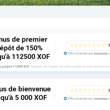
nus de premier
7
épôt de 150%
Offre réservée aux
nouveaux
c
qu'à 112500 XOF
 jusqu'à 112500 XOF
. Déposez de l'argent sur votre compte et vous recevrez c
us de bienvenue
7
squ'à 5 000 XOF
Offre réservée aux
nouveaux
c