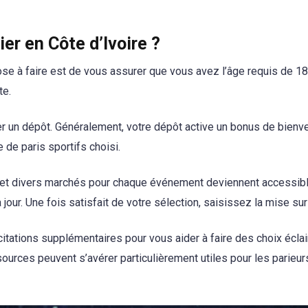
r en Côte d’Ivoire ?
se à faire est de vous assurer que vous avez l’âge requis de 18 a
te.
uer un dépôt. Généralement, votre dépôt active un bonus de bienve
 de paris sportifs choisi.
s et divers marchés pour chaque événement deviennent accessi
jour. Une fois satisfait de votre sélection, saisissez la mise sur 
itations supplémentaires pour vous aider à faire des choix éclai
ssources peuvent s’avérer particulièrement utiles pour les parie