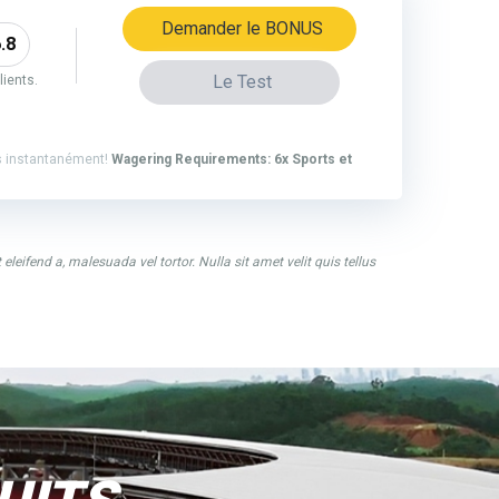
Demander le BONUS
.8
Le Test
lients.
us instantanément!
Wagering Requirements: 6x Sports et
eleifend a, malesuada vel tortor. Nulla sit amet velit quis tellus