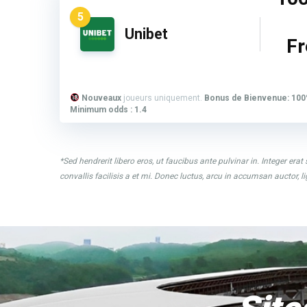
5
Unibet
Fr
Nouveaux
joueurs uniquement.
Bonus de Bienvenue: 100
Minimum odds : 1.4
*Sed hendrerit libero eros, ut faucibus ante pulvinar in. Integer era
convallis facilisis a et mi. Donec luctus, arcu in accumsan auctor, l