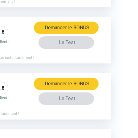
anément !
Demander le BONUS
.8
Le Test
lients.
nus instantanément !
Demander le BONUS
.8
Le Test
lients.
ntanément !