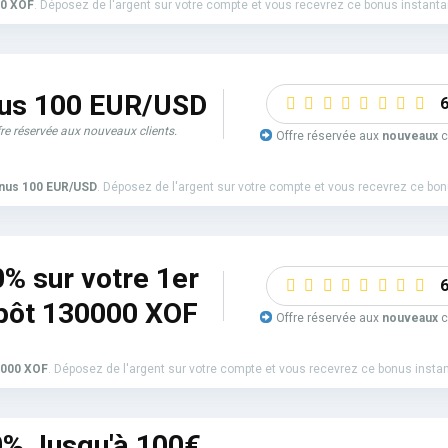
00 XOF
. Déposez de l'argent sur votre compte et vous recevrez ce bonus instant
us 100 EUR/USD
6
re réservée aux nouveaux clients.
Offre réservée aux
nouveaux
c
nus 100 EUR/USD
. Déposez de l'argent sur votre compte et vous recevrez ce bo
% sur votre 1er
6
pôt 130000 XOF
Offre réservée aux
nouveaux
c
0000 XOF
. Déposez de l'argent sur votre compte et vous recevrez ce bonus insta
% Jusqu'à 100€