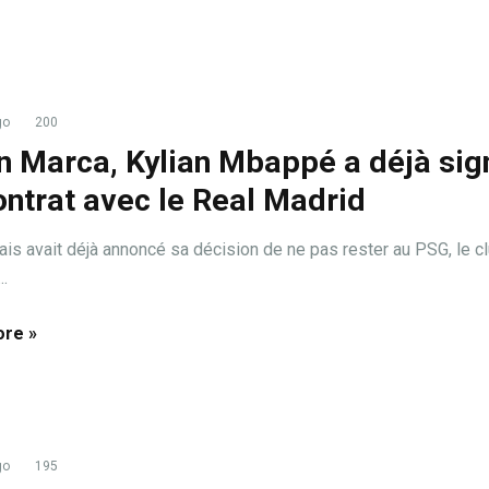
go
200
n Marca, Kylian Mbappé a déjà sig
ontrat avec le Real Madrid
ais avait déjà annoncé sa décision de ne pas rester au PSG, le c
..
re »
go
195