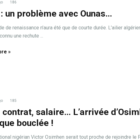
go
186
e : un problème avec Ounas…
de de renaissance n’aura été que de courte durée. L’ailier algéri
connu une rechute ...
re »
go
185
 contrat, salaire… L’arrivée d’Osi
que bouclée !
ational nigérian Victor Osimhen serait tout proche de rejoindre le 