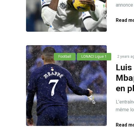
annonce l
Read mo
Football
LONACI Ligue 1
2 years a
Luis
Mbap
en p
L’entraî
même lor
Read mo