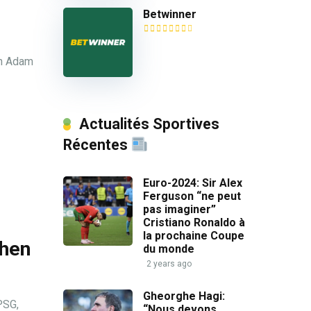
Betwinner
en Adam
Actualités Sportives
Récentes
Euro-2024: Sir Alex
Ferguson “ne peut
pas imaginer”
Cristiano Ronaldo à
la prochaine Coupe
mhen
du monde
2 years ago
Gheorghe Hagi:
PSG,
“Nous devons