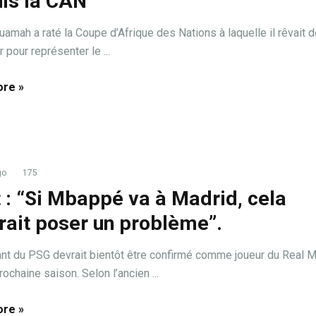
is la CAN
uamah a raté la Coupe d’Afrique des Nations à laquelle il rêvait 
r pour représenter le ...
re »
go
175
t : “Si Mbappé va à Madrid, cela
rait poser un problème”.
ant du PSG devrait bientôt être confirmé comme joueur du Real 
rochaine saison. Selon l’ancien ...
re »