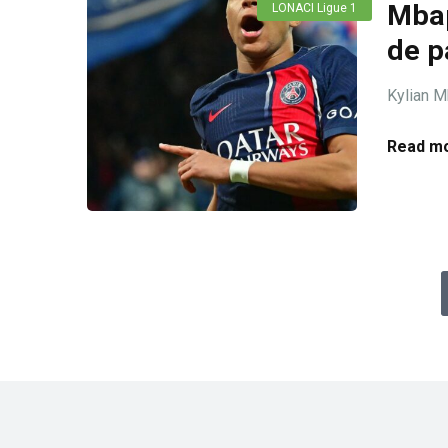
Mbap
LONACI Ligue 1
de p
Kylian Mb
Read mo