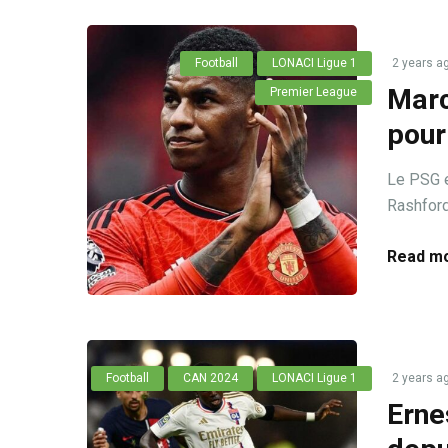
Football
LONACI Ligue 1
2 years a
Marc
Premier League
pour
Le PSG e
Rashford 
Read mo
Football
CAN 2024
LONACI Ligue 1
2 years a
Erne