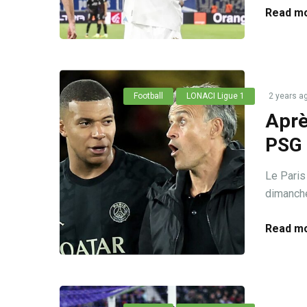
Read mo
Football
LONACI Ligue 1
2 years a
Aprè
PSG 
Le Paris
dimanche 
Read mo