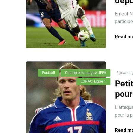
depu
Ernest N
participe
Read mo
Football
Champions League UEFA
2 years a
Peti
LONACI Ligue 1
pour
L’attaqu
pour la p
Read mo