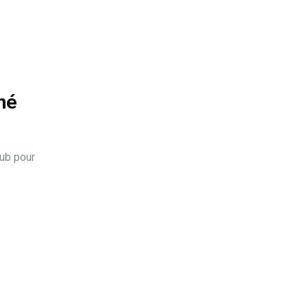
né
lub pour