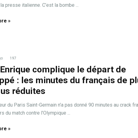
a presse italienne. C’est la bombe ...
re »
go
197
 Enrique complique le départ de
pé : les minutes du français de p
lus réduites
neur du Paris Saint-Germain n’a pas donné 90 minutes au crack fra
s du match contre l’Olympique ...
re »