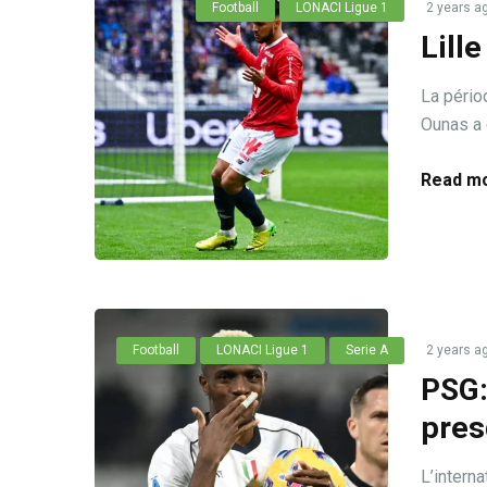
Football
LONACI Ligue 1
2 years a
Lill
La pério
Ounas a 
Read mo
Football
LONACI Ligue 1
Serie A
2 years a
PSG:
pres
L’intern