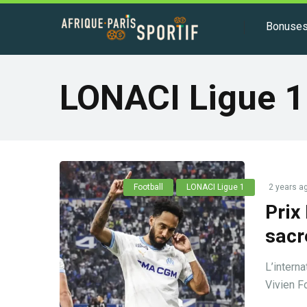
Bonuse
LONACI Ligue 1
Football
LONACI Ligue 1
2 years a
Prix
sacr
L’intern
Vivien F