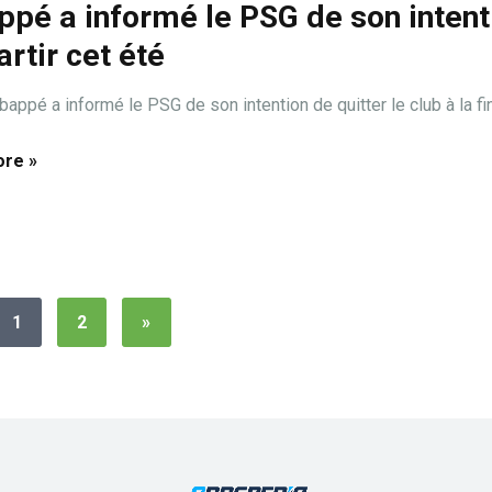
pé a informé le PSG de son intent
artir cet été
appé a informé le PSG de son intention de quitter le club à la fin 
re »
1
2
»