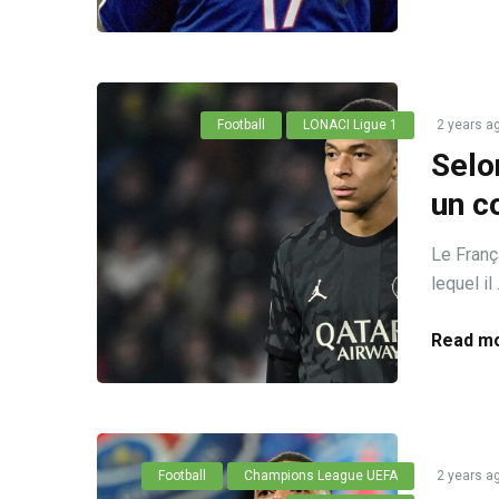
Football
LONACI Ligue 1
2 years a
Selo
un c
Le Franç
lequel il .
Read mo
Football
Champions League UEFA
2 years a