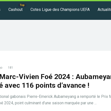
s
Cashout
Cotes Ligue des Champions UEFA
Actuali
go
181
 Marc-Vivien Foé 2024 : Aubamey
é avec 116 points d’avance !
ational gabonais Pierre-Emerick Aubameyang a remporté le Prix 
oé 2024, point culminant d’une saison marquée par une ...