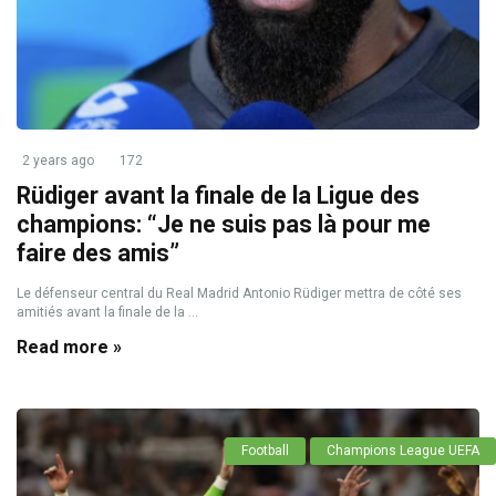
2 years ago
172
Rüdiger avant la finale de la Ligue des
champions: “Je ne suis pas là pour me
faire des amis”
Le défenseur central du Real Madrid Antonio Rüdiger mettra de côté ses
amitiés avant la finale de la ...
Read more »
Football
Champions League UEFA