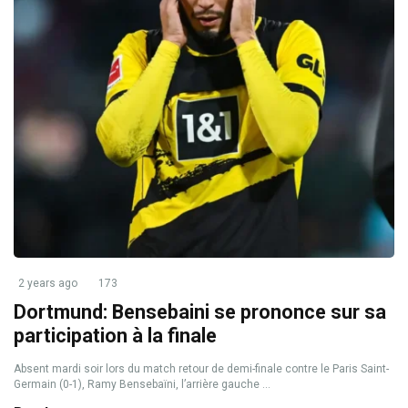
2 years ago
173
Dortmund: Bensebaini se prononce sur sa
participation à la finale
Absent mardi soir lors du match retour de demi-finale contre le Paris Saint-
Germain (0-1), Ramy Bensebaïni, l’arrière gauche ...