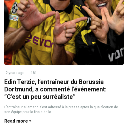
2 years ago
181
Edin Terzic, l’entraîneur du Borussia
Dortmund, a commenté l’événement:
“C’est un peu surréaliste”
L’entraîneur allemand s’est adressé à la presse après la qualification de
son équipe pour la finale de la ...
Read more »