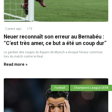
2 years ago
173
Neuer reconnaît son erreur au Bernabéu :
“C’est très amer, ce but a été un coup dur”
Le gardien des rouges du Bayern de Munich a évoqué l’erreur commise
lors du match contre le Real ...
Read more »
Football
Champions League UEFA