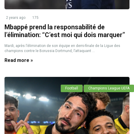
2 years ago
175
Mbappé prend la responsabilité de
l’élimination: “C’est moi qui dois marquer”
Mardi, après l’élimination de son équipe en demi-finale de la Ligue des
champions contre le Borussia Dortmund, l’attaquant ...
Read more »
Football
Champions League UEFA