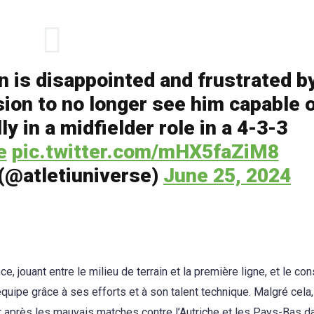
 is disappointed and frustrated b
ion to no longer see him capable 
ly in a midfielder role in a 4-3-3
e
pic.twitter.com/mHX5faZiM8
 (@atletiuniverse)
June 25, 2024
jouant entre le milieu de terrain et la première ligne, et le con
uipe grâce à ses efforts et à son talent technique. Malgré cela,
r après les mauvais matches contre l’Autriche et les Pays-Bas d