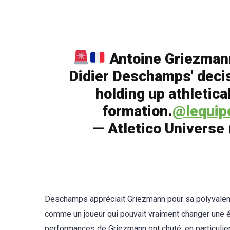
Antoine Griezmann
Didier Deschamps' decis
holding up athletical
formation.
@lequip
— Atletico Universe
Deschamps appréciait Griezmann pour sa polyvalence, 
comme un joueur qui pouvait vraiment changer une éq
performances de Griezmann ont chuté, en particulie