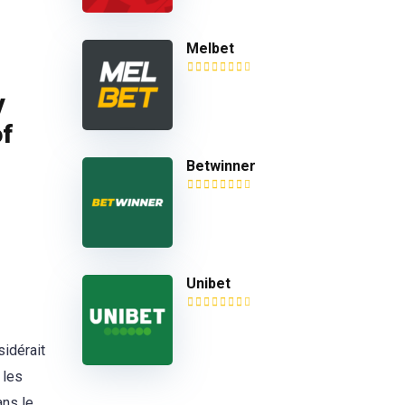
Melbet
y
of
Betwinner
Unibet
sidérait
 les
ans le