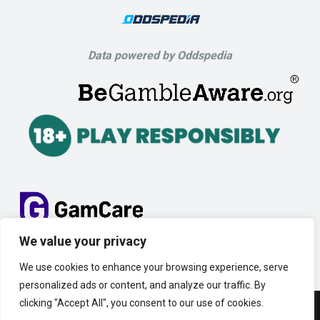
Data powered by Oddspedia
We value your privacy
We use cookies to enhance your browsing experience, serve
personalized ads or content, and analyze our traffic. By
clicking "Accept All", you consent to our use of cookies.
© Copyright 2024 | Powered by
Irregular Digital