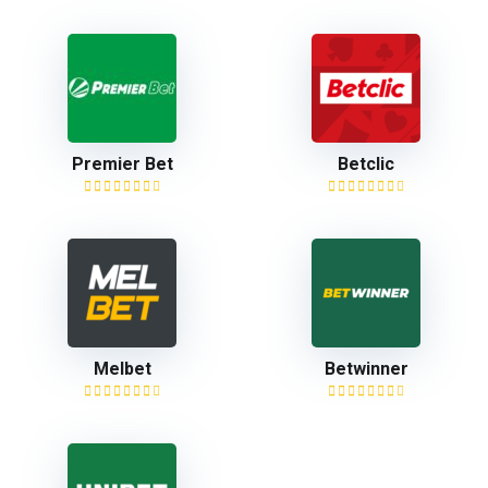
Premier Bet
Betclic
Melbet
Betwinner