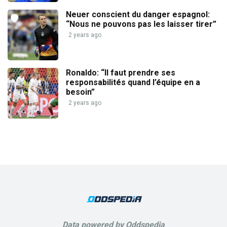
Neuer conscient du danger espagnol:
“Nous ne pouvons pas les laisser tirer”
2 years ago
Ronaldo: “Il faut prendre ses
responsabilités quand l’équipe en a
besoin”
2 years ago
Data powered by Oddspedia