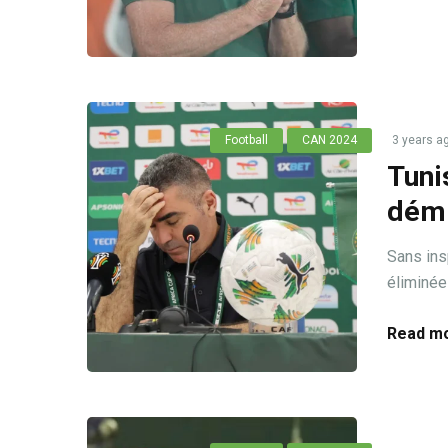
Football
CAN 2024
3 years a
Tuni
démi
Sans insp
éliminée 
Read mo