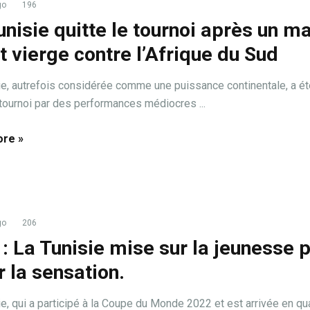
go
196
unisie quitte le tournoi après un m
et vierge contre l’Afrique du Sud
ie, autrefois considérée comme une puissance continentale, a é
tournoi par des performances médiocres ...
re »
go
206
: La Tunisie mise sur la jeunesse 
r la sensation.
ie, qui a participé à la Coupe du Monde 2022 et est arrivée en qu