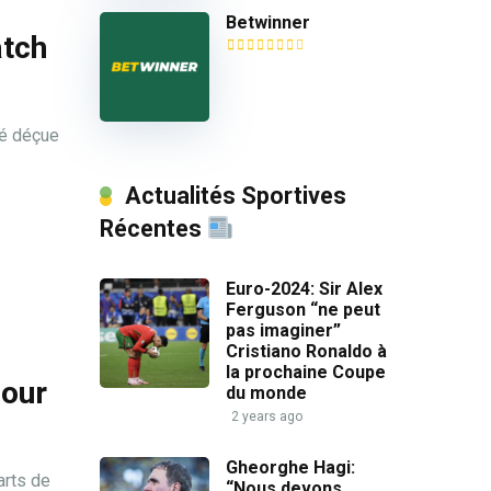
Betwinner
atch
té déçue
Actualités Sportives
Récentes
Euro-2024: Sir Alex
Ferguson “ne peut
pas imaginer”
Cristiano Ronaldo à
la prochaine Coupe
pour
du monde
2 years ago
Gheorghe Hagi:
arts de
“Nous devons