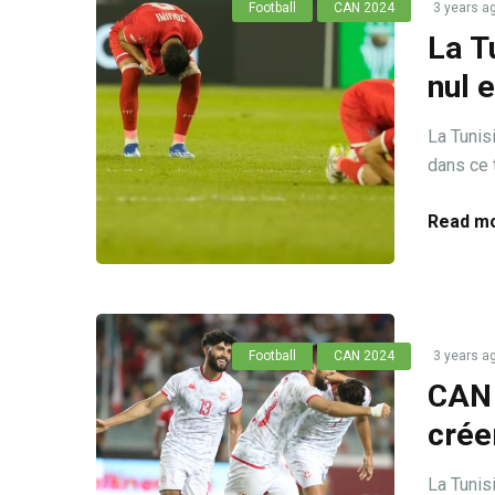
Football
CAN 2024
3 years a
La T
nul 
La Tunis
dans ce 
Read mo
Football
CAN 2024
3 years a
CAN 
crée
La Tunis