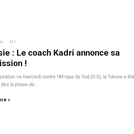
go
211
sie : Le coach Kadri annonce sa
ssion !
iration ce mercredi contre l’Afrique du Sud (0-0), la Tunisie a ét
dès la phase de ...
re »